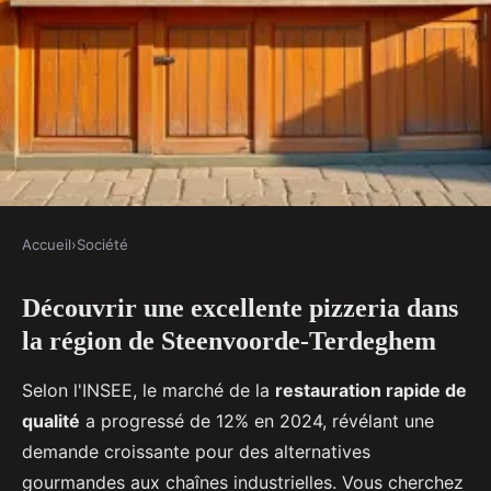
Accueil
›
Société
SOCIÉTÉ
Découvrir une excellente pizzeria dans
Découvrez le kiosque à pizzas à
la région de Steenvoorde-Terdeghem
steenvoorde-terdeghem
Selon l'INSEE, le marché de la
restauration rapide de
Orion
•
13/05/2026 20:01
•
8 min de lecture
qualité
a progressé de 12% en 2024, révélant une
demande croissante pour des alternatives
gourmandes aux chaînes industrielles. Vous cherchez