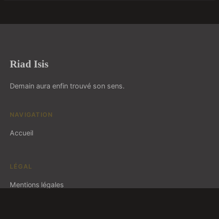
Riad Isis
Demain aura enfin trouvé son sens.
NAVIGATION
Accueil
LÉGAL
Mentions légales
Contact